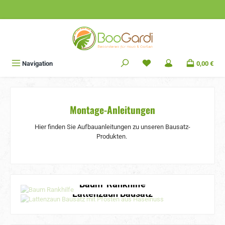
Zum Hauptinhalt springen
Navigation
0,00 €
Montage-Anleitungen
Hier finden Sie Aufbauanleitungen zu unseren Bausatz-
Produkten.
Baum-Rankhilfe
Beetrahmen
Hochbeet
Lattenzaun Bausatz