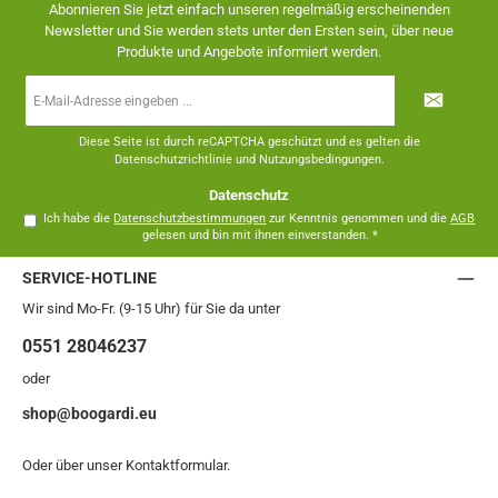
Abonnieren Sie jetzt einfach unseren regelmäßig erscheinenden
Newsletter und Sie werden stets unter den Ersten sein, über neue
Produkte und Angebote informiert werden.
E-
Mail-
Adresse
*
Diese Seite ist durch reCAPTCHA geschützt und es gelten die
Datenschutzrichtlinie
und
Nutzungsbedingungen
.
Datenschutz
Ich habe die
Datenschutzbestimmungen
zur Kenntnis genommen und die
AGB
gelesen und bin mit ihnen einverstanden.
*
SERVICE-HOTLINE
Wir sind Mo-Fr. (9-15 Uhr) für Sie da unter
0551 28046237
oder
shop@boogardi.eu
Oder über unser
Kontaktformular
.