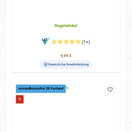
Regalwinkel
(1+)
Regulärer Preis:
9,99 €
Gesetzliche Gewährleistung
versandkostenfrei DE Festland
Rabatt
%