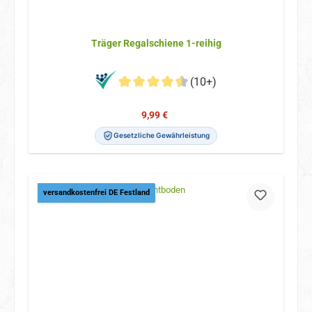
Träger Regalschiene 1-reihig
(10+)
Verkaufspreis:
Regulärer Preis:
9,99 €
Gesetzliche Gewährleistung
versandkostenfrei DE Festland