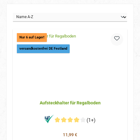
Nur 6 auf Lager!
versandkostenfrei DE Festland
Aufsteckhalter für Regalboden
(1+)
Regulärer Preis:
11,99 €