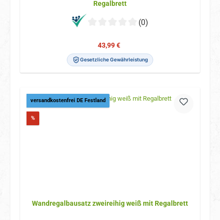
Regalbrett
(0)
Verkaufspreis:
Regulärer Preis:
43,99 €
Gesetzliche Gewährleistung
versandkostenfrei DE Festland
Rabatt
%
Wandregalbausatz zweireihig weiß mit Regalbrett