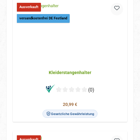
Ausverkauft
versandkostenfrei DE Festland
Kleiderstangenhalter
(0)
Regulärer Preis:
20,99 €
Gesetzliche Gewährleistung
Ausverkauft