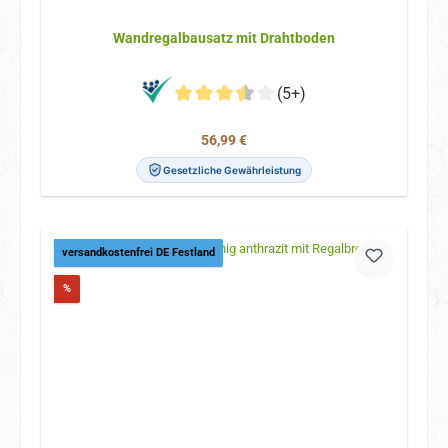
Wandregalbausatz mit Drahtboden
(5+)
Regulärer Preis:
56,99 €
Gesetzliche Gewährleistung
versandkostenfrei DE Festland
Rabatt
%