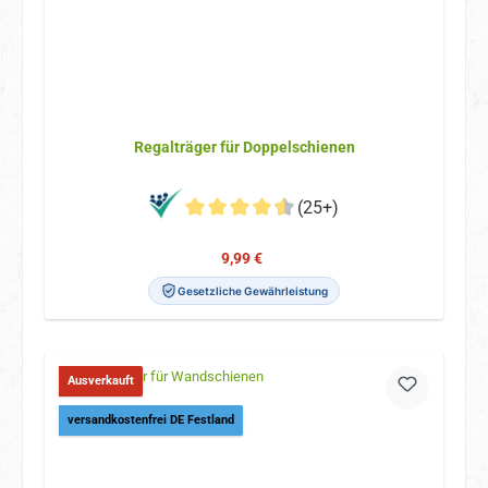
Regalträger für Doppelschienen
(25+)
Verkaufspreis:
Regulärer Preis:
9,99 €
Gesetzliche Gewährleistung
Ausverkauft
versandkostenfrei DE Festland