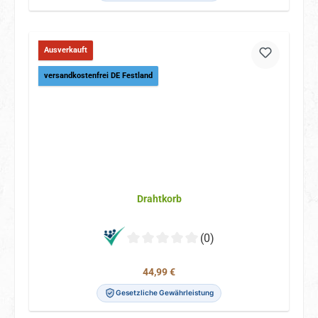
Ausverkauft
versandkostenfrei DE Festland
Drahtkorb
(0)
Regulärer Preis:
44,99 €
Gesetzliche Gewährleistung