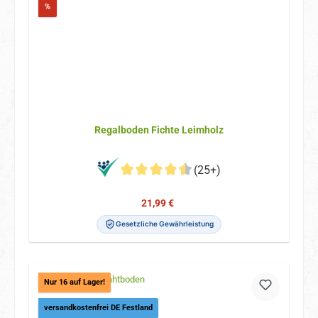
Rabatt
%
Regalboden Fichte Leimholz
(25+)
Verkaufspreis:
Regulärer Preis:
21,99 €
Gesetzliche Gewährleistung
Nur 16 auf Lager!
versandkostenfrei DE Festland