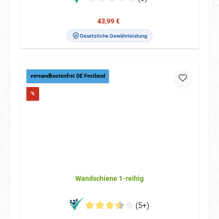
Verkaufspreis:
Regulärer Preis:
43,99 €
Gesetzliche Gewährleistung
versandkostenfrei DE Festland
Rabatt
%
Wandschiene 1-reihig
(5+)