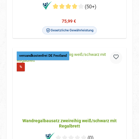
(50+)
Verkaufspreis:
Regulärer Preis:
75,99 €
Gesetzliche Gewährleistung
versandkostenfrei DE Festland
Rabatt
%
Wandregalbausatz zweireihig weiß/schwarz mit
Regalbrett
(0)