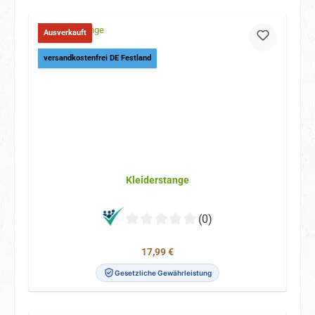
Ausverkauft
versandkostenfrei DE Festland
Kleiderstange
(0)
Regulärer Preis:
17,99 €
Gesetzliche Gewährleistung