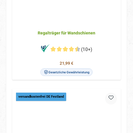
Regalträger für Wandschienen
(10+)
Regulärer Preis:
21,99 €
Gesetzliche Gewährleistung
versandkostenfrei DE Festland