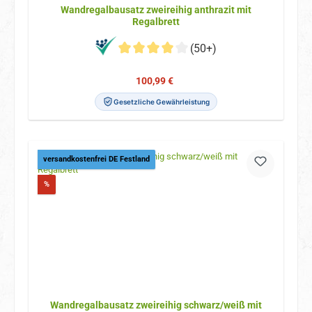
Wandregalbausatz zweireihig anthrazit mit
Regalbrett
(50+)
Verkaufspreis:
Regulärer Preis:
100,99 €
Gesetzliche Gewährleistung
versandkostenfrei DE Festland
Rabatt
%
Wandregalbausatz zweireihig schwarz/weiß mit