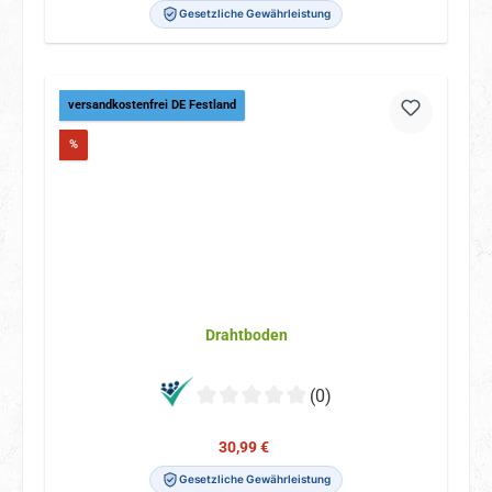
Gesetzliche Gewährleistung
versandkostenfrei DE Festland
Rabatt
%
Drahtboden
(0)
Verkaufspreis:
Regulärer Preis:
30,99 €
Gesetzliche Gewährleistung