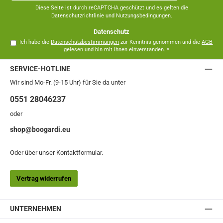
*
Diese Seite ist durch reCAPTCHA geschützt und es gelten die
Datenschutzrichtlinie
und
Nutzungsbedingungen
.
Datenschutz
Ich habe die
Datenschutzbestimmungen
zur Kenntnis genommen und die
AGB
gelesen und bin mit ihnen einverstanden.
*
SERVICE-HOTLINE
Wir sind Mo-Fr. (9-15 Uhr) für Sie da unter
0551 28046237
oder
shop@boogardi.eu
Oder über unser
Kontaktformular
.
Vertrag widerrufen
UNTERNEHMEN