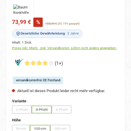
Verkaufspreis:
73,99 €
%
Regulärer Preis:
105,99 €
(30.19% gespart)
Gesetzliche Gewährleistung
2 Jahre
Inhalt:
1 Stck.
Preise inkl. MwSt., zzgl. Versandkosten, sofern nicht anders angegeben.
(1+)
versandkostenfrei DE Festland
Aktuell ist dieses Produkt leider nicht mehr verfügbar.
auswählen
Variante
2-Pfahl
3-Pfahl
4-Pfahl
(Diese Option ist zurzeit nicht verfügbar.)
(Diese Option ist zurzeit nicht verfügbar.)
(Diese Option ist zurzeit nicht verfügbar.)
auswählen
Höhe
90 cm
120 cm
150 cm