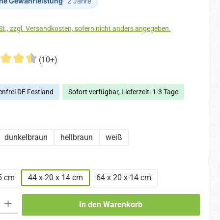
che Gewährleistung
2 Jahre
Preise inkl. MwSt., zzgl. Versandkosten, sofern nicht anders angegeben.
(10+)
nfrei DE Festland
Sofort verfügbar, Lieferzeit: 1-3 Tage
hlen
dunkelbraun
hellbraun
weiß
hlen
5 cm
44 x 20 x 14 cm
64 x 20 x 14 cm
 Gib den gewünschten Wert ein oder benutze die Schaltflächen um die An
In den Warenkorb