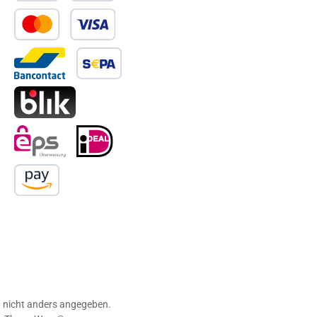
PayPal
Später Bezahlen
Kredit- oder Debitkarte
Bancontact
SEPA Lastschrift
BLIK
eps
iDEAL
Amazon Pay
nicht anders angegeben.