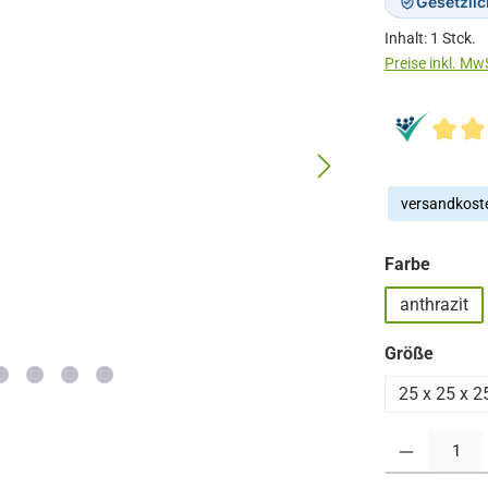
Gesetzli
Inhalt:
1 Stck.
versandkoste
auswä
Farbe
anthrazit
auswä
Größe
25 x 25 x 2
Produkt Anzahl: