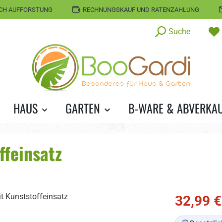
CH AUFFORSTUNG
RECHNUNGSKAUF UND RATENZAHLUNG
Suche
HAUS
GARTEN
B-WARE & ABVERKA
feinsatz
Verkaufspreis
32,99 €