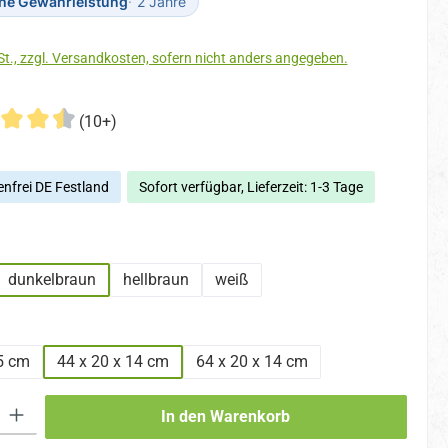
che Gewährleistung
2 Jahre
Preise inkl. MwSt., zzgl. Versandkosten, sofern nicht anders angegeben.
(10+)
nfrei DE Festland
Sofort verfügbar, Lieferzeit: 1-3 Tage
hlen
dunkelbraun
hellbraun
weiß
hlen
5 cm
44 x 20 x 14 cm
64 x 20 x 14 cm
 Gib den gewünschten Wert ein oder benutze die Schaltflächen um die An
In den Warenkorb