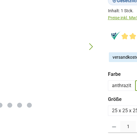
Gesetzli
Inhalt:
1 Stck.
versandkoste
auswä
Farbe
anthrazit
auswä
Größe
25 x 25 x 2
Produkt Anzahl: