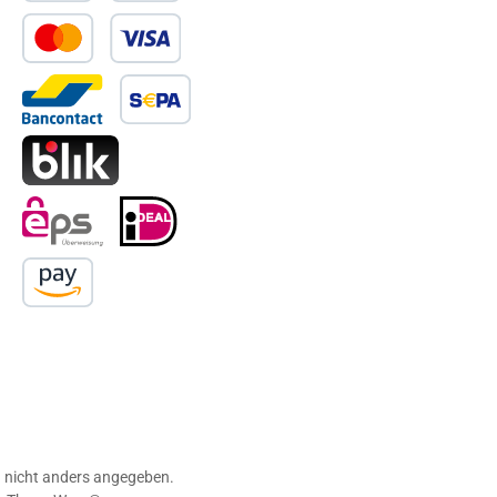
PayPal
Später Bezahlen
Kredit- oder Debitkarte
Bancontact
SEPA Lastschrift
BLIK
eps
iDEAL
Amazon Pay
nicht anders angegeben.