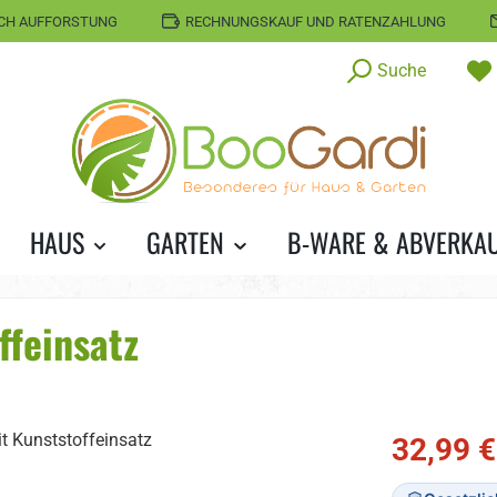
CH AUFFORSTUNG
RECHNUNGSKAUF UND RATENZAHLUNG
Suche
HAUS
GARTEN
B-WARE & ABVERKA
feinsatz
Verkaufspreis
32,99 €