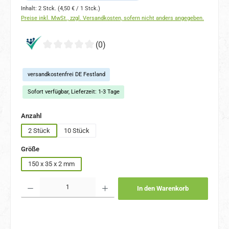
Inhalt:
2 Stck.
(4,50 € / 1 Stck.)
Preise inkl. MwSt., zzgl. Versandkosten, sofern nicht anders angegeben.
(0)
versandkostenfrei DE Festland
Sofort verfügbar, Lieferzeit: 1-3 Tage
auswählen
Anzahl
2 Stück
10 Stück
auswählen
Größe
150 x 35 x 2 mm
Produkt Anzahl: Gib den gewünschten Wert ein oder benutze die Schaltflächen um 
In den Warenkorb