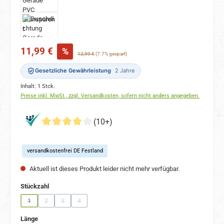
Verkaufspreis:
11,99 €
%
Regulärer Preis:
12,99 €
(7.7% gespart)
Gesetzliche Gewährleistung
2 Jahre
Inhalt:
1 Stck.
Preise inkl. MwSt., zzgl. Versandkosten, sofern nicht anders angegeben.
(10+)
versandkostenfrei DE Festland
Aktuell ist dieses Produkt leider nicht mehr verfügbar.
auswählen
Stückzahl
1
2
3
4
(Diese Option ist zurzeit nicht verfügbar.)
(Diese Option ist zurzeit nicht verfügbar.)
(Diese Option ist zurzeit nicht verfügbar.)
(Diese Option ist zurzeit nicht verfügbar.)
auswählen
Länge