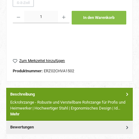
S 3 Zoll
(Diese Option ist zurzeit nicht verfügbar.)
Produkt Anzahl: Gib den gewünschten Wert ein oder benutze die Schaltflächen um 
In den Warenkorb
Zum Merkzettel hinzufügen
Produktnummer:
ERZ02CHVA1502
Beschreibung
Eckrohrzange - Robuste und Verstellbare Rohrzange für Profis und
Heimwerker | Hochwertiger Stahl | Ergonomisches Design | Id…
Mehr
Bewertungen