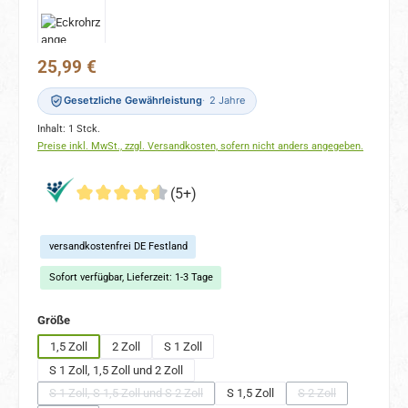
Regulärer Preis:
25,99 €
Gesetzliche Gewährleistung
2 Jahre
Inhalt:
1 Stck.
Preise inkl. MwSt., zzgl. Versandkosten, sofern nicht anders angegeben.
(5+)
versandkostenfrei DE Festland
Sofort verfügbar, Lieferzeit: 1-3 Tage
auswählen
Größe
1,5 Zoll
2 Zoll
S 1 Zoll
S 1 Zoll, 1,5 Zoll und 2 Zoll
S 1 Zoll, S 1,5 Zoll und S 2 Zoll
S 1,5 Zoll
S 2 Zoll
(Diese Option ist zurzeit nicht verfügbar.)
(Diese Option ist zur