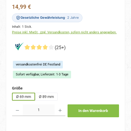
Regulärer Preis:
14,99 €
Gesetzliche Gewährleistung
2 Jahre
Inhalt:
1 Stck.
Preise inkl. MwSt., zzgl. Versandkosten, sofern nicht anders angegeben.
(25+)
versandkostenfrei DE Festland
Sofort verfügbar, Lieferzeit: 1-3 Tage
auswählen
Größe
Ø 69 mm
Ø 89 mm
Produkt Anzahl: Gib den gewünschten Wert ein oder benutze die Schaltflächen um 
In den Warenkorb