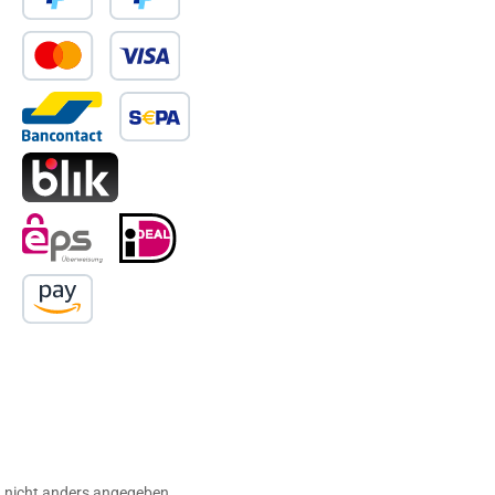
PayPal
Später Bezahlen
Kredit- oder Debitkarte
Bancontact
SEPA Lastschrift
BLIK
eps
iDEAL
Amazon Pay
nicht anders angegeben.