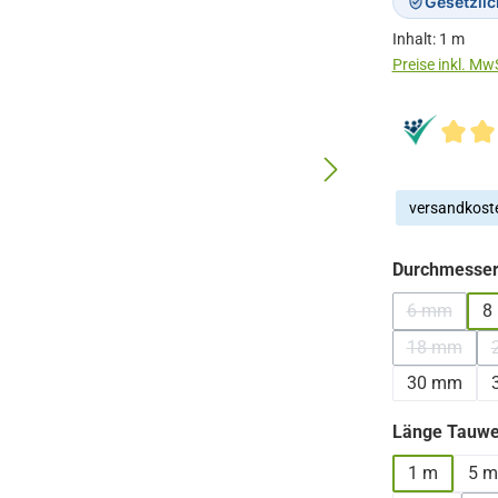
Gesetzli
Inhalt:
1 m
versandkoste
Durchmesser
6 mm
8
(Diese Opt
18 mm
(Diese Opt
30 mm
Länge Tauwe
1 m
5 m