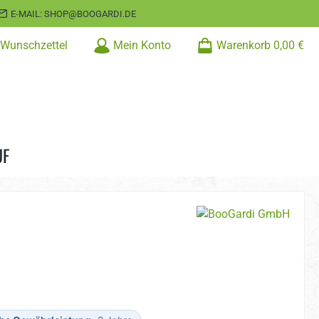
E-MAIL: SHOP@BOOGARDI.DE
Wunschzettel
Mein Konto
Warenkorb
0,00 €
UF
s: