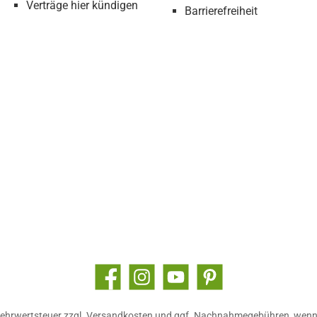
Verträge hier kündigen
Barrierefreiheit
Facebook
Instagram
YouTube
Pinterest
 Mehrwertsteuer zzgl.
Versandkosten
und ggf. Nachnahmegebühren, wenn 