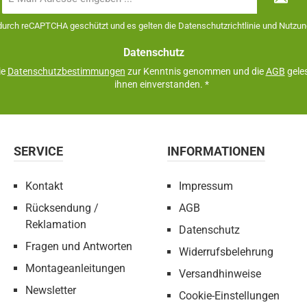
Mail-
Adresse
 durch reCAPTCHA geschützt und es gelten die
Datenschutzrichtlinie
und
Nutzun
*
Datenschutz
ie
Datenschutzbestimmungen
zur Kenntnis genommen und die
AGB
geles
ihnen einverstanden.
*
SERVICE
INFORMATIONEN
Kontakt
Impressum
Rücksendung /
AGB
Reklamation
Datenschutz
Fragen und Antworten
Widerrufsbelehrung
Montageanleitungen
Versandhinweise
Newsletter
Cookie-Einstellungen