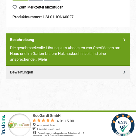
Zum Merkzettel hinzufügen
Produktnummer:
HSL01HONA0027
Beschreibung
Die geschmackvolle Lösung zum Abdecken von Oberflächen am
Haus und im Garten Unsere Holzhackschnitzel sind eine
ansprechende…
Mehr
Bewertungen