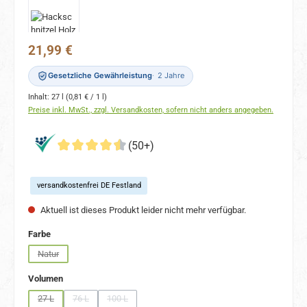
Regulärer Preis:
21,99 €
Gesetzliche Gewährleistung
2 Jahre
Inhalt:
27 l
(0,81 € / 1 l)
Preise inkl. MwSt., zzgl. Versandkosten, sofern nicht anders angegeben.
(50+)
versandkostenfrei DE Festland
Aktuell ist dieses Produkt leider nicht mehr verfügbar.
auswählen
Farbe
Natur
(Diese Option ist zurzeit nicht verfügbar.)
auswählen
Volumen
27 L
76 L
100 L
(Diese Option ist zurzeit nicht verfügbar.)
(Diese Option ist zurzeit nicht verfügbar.)
(Diese Option ist zurzeit nicht verfügbar.)