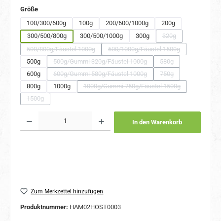
auswählen
Größe
100/300/600g
100g
200/600/1000g
200g
300/500/800g
300/500/1000g
300g
320g
(Diese Option ist zurz
500/800g/Fäustel 1000g
500/1000g/Fäustel 1500g
(Diese Option ist zurzeit nicht verfügbar.)
(Diese Option ist zurzeit nicht v
500g
500g/Gummi 320g/Fäustel 1000g
580g
(Diese Option ist zurzeit nicht verfügbar.)
(Diese Option ist zurze
600g
600g/Gummi 580g/Fäustel 1000g
750g
(Diese Option ist zurzeit nicht verfügbar.)
(Diese Option ist zurze
800g
1000g
1000g/Gummi 750g/Fäustel 1500g
(Diese Option ist zurzeit nicht verfüg
1500g
(Diese Option ist zurzeit nicht verfügbar.)
Produkt Anzahl: Gib den gewünschten Wert ein oder benutze die Schaltflächen um 
In den Warenkorb
Zum Merkzettel hinzufügen
Produktnummer:
HAM02HOST0003