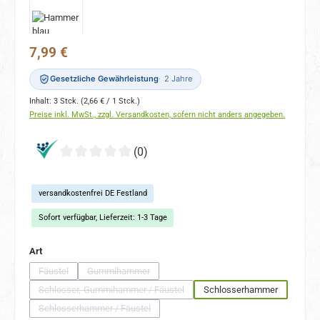
Regulärer Preis:
7,99 €
Gesetzliche Gewährleistung
2 Jahre
Inhalt:
3 Stck.
(2,66 € / 1 Stck.)
Preise inkl. MwSt., zzgl. Versandkosten, sofern nicht anders angegeben.
(0)
versandkostenfrei DE Festland
Sofort verfügbar, Lieferzeit: 1-3 Tage
auswählen
Art
Fäustel
Gummihammer
(Diese Option ist zurzeit nicht verfügbar.)
(Diese Option ist zurzeit nicht verfügbar.)
Schlosser,-Gummihammer / Fäustel
Schlosserhammer
(Diese Option ist zurzeit nicht verfügbar.)
Schlosserhammer / Fäustel
(Diese Option ist zurzeit nicht verfügbar.)