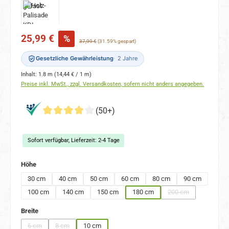
Verkaufspreis:
25,99 €
%
Regulärer Preis:
37,99 €
(31.59% gespart)
Gesetzliche Gewährleistung
2 Jahre
Inhalt:
1.8 m
(14,44 € / 1 m)
Preise inkl. MwSt., zzgl. Versandkosten, sofern nicht anders angegeben.
(50+)
Sofort verfügbar, Lieferzeit: 2-4 Tage
auswählen
Höhe
30 cm
40 cm
50 cm
60 cm
80 cm
90 cm
100 cm
140 cm
150 cm
180 cm
200 cm
(Diese Option ist zur
auswählen
Breite
6 cm
8 cm
10 cm