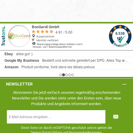
NEWSLETTER
Abonnieren Sie jetzt einfach unseren regelmäßig erscheinenden
Newsletter und Sie werden stets unter den Ersten sein, über neue
Produkte und Angebote informiert werden.
E-
Mail-
Adresse
*
Diese Seite ist durch reCAPTCHA geschützt und es gelten die
Datenschutzrichtlinie
und
Nutzungsbedingungen
.