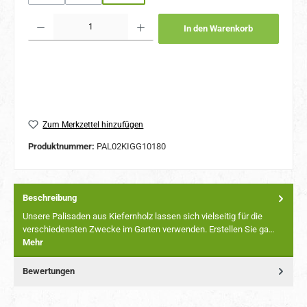
(Diese Option ist zurzeit nicht verfügbar.)
(Diese Option ist zurzeit nicht verfügbar.)
Produkt Anzahl: Gib den gewünschten Wert ein oder benutze die Schaltflächen um 
In den Warenkorb
Zum Merkzettel hinzufügen
Produktnummer:
PAL02KIGG10180
Beschreibung
Unsere Palisaden aus Kiefernholz lassen sich vielseitig für die
verschiedensten Zwecke im Garten verwenden. Erstellen Sie ga…
Mehr
Bewertungen