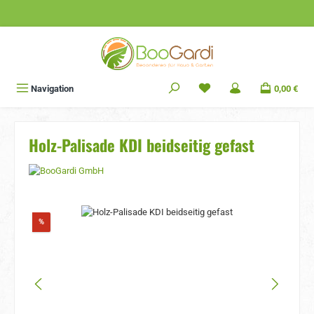
Zum Hauptinhalt springen
Navigation
0,00 €
Holz-Palisade KDI beidseitig gefast
Bildergalerie überspringen
Rabatt
%