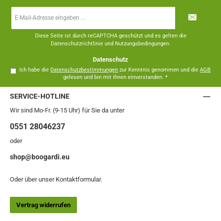
E-
Mail-
Adresse
*
Diese Seite ist durch reCAPTCHA geschützt und es gelten die
Datenschutzrichtlinie
und
Nutzungsbedingungen
.
Datenschutz
Ich habe die
Datenschutzbestimmungen
zur Kenntnis genommen und die
AGB
gelesen und bin mit ihnen einverstanden.
*
SERVICE-HOTLINE
Wir sind Mo-Fr. (9-15 Uhr) für Sie da unter
0551 28046237
oder
shop@boogardi.eu
Oder über unser
Kontaktformular
.
Vertrag widerrufen