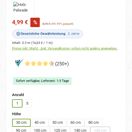
Verkaufspreis:
4,99 €
%
Regulärer Preis:
8,99 €
(44.49% gespart)
Gesetzliche Gewährleistung
2 Jahre
Inhalt:
0.3 m
(16,63 € / 1 m)
Preise inkl. MwSt., zzgl. Versandkosten, sofern nicht anders angegeben.
(250+)
Sofort verfügbar, Lieferzeit: 1-3 Tage
auswählen
Anzahl
1
5
auswählen
Höhe
30 cm
40 cm
50 cm
60 cm
80 cm
90 cm
100 cm
120 cm
140 cm
150 cm