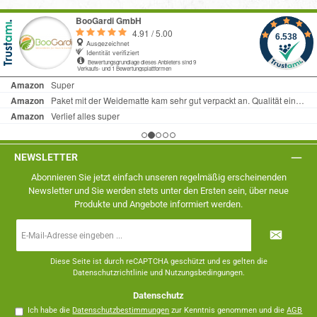
NEWSLETTER
Abonnieren Sie jetzt einfach unseren regelmäßig erscheinenden
Newsletter und Sie werden stets unter den Ersten sein, über neue
Produkte und Angebote informiert werden.
E-
Mail-
Adresse
*
Diese Seite ist durch reCAPTCHA geschützt und es gelten die
Datenschutzrichtlinie
und
Nutzungsbedingungen
.
Datenschutz
Ich habe die
Datenschutzbestimmungen
zur Kenntnis genommen und die
AGB