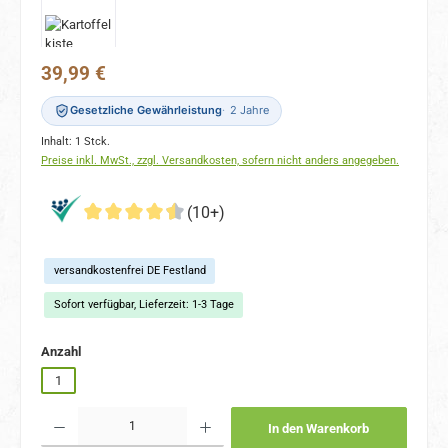
Regulärer Preis:
39,99 €
Gesetzliche Gewährleistung
2 Jahre
Inhalt:
1 Stck.
Preise inkl. MwSt., zzgl. Versandkosten, sofern nicht anders angegeben.
(10+)
versandkostenfrei DE Festland
Sofort verfügbar, Lieferzeit: 1-3 Tage
auswählen
Anzahl
1
Produkt Anzahl: Gib den gewünschten Wert ein oder benutze die Schaltflächen um 
In den Warenkorb