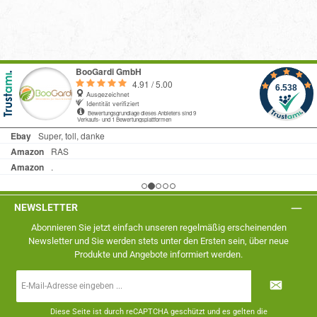
NEWSLETTER
Abonnieren Sie jetzt einfach unseren regelmäßig erscheinenden
Newsletter und Sie werden stets unter den Ersten sein, über neue
Produkte und Angebote informiert werden.
E-
Mail-
Adresse
*
Diese Seite ist durch reCAPTCHA geschützt und es gelten die