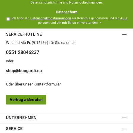
Datenschutzrichtlinie
und
Nutzungsbedingungen
.
Datenschutz
Ich habe die
Datenschutzbestimmungen
zur Kenntnis genommen und die
AGB
gelesen und bin mit ihnen einverstanden.
*
SERVICE-HOTLINE
Wir sind Mo-Fr. (9-15 Uhr) für Sie da unter
0551 28046237
oder
shop@boogardi.eu
Oder über unser
Kontaktformular
.
Vertrag widerrufen
UNTERNEHMEN
SERVICE