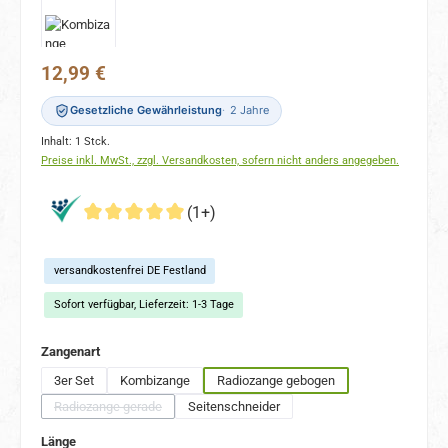
Regulärer Preis:
12,99 €
Gesetzliche Gewährleistung
2 Jahre
Inhalt:
1 Stck.
Preise inkl. MwSt., zzgl. Versandkosten, sofern nicht anders angegeben.
(1+)
versandkostenfrei DE Festland
Sofort verfügbar, Lieferzeit: 1-3 Tage
auswählen
Zangenart
3er Set
Kombizange
Radiozange gebogen
Radiozange gerade
Seitenschneider
(Diese Option ist zurzeit nicht verfügbar.)
auswählen
Länge