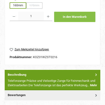
160mm
175mm
(Diese Option ist zurzeit nicht verfügbar.)
Produkt Anzahl: Gib den gewünschten Wert ein oder benutze die Schaltflächen um 
In den Warenkorb
Zum Merkzettel hinzufügen
Produktnummer:
KOZ01WZST0216
Beschreibung
Telefonzange Präzise und Vielseitige Zange für Feinmechanik und
Elektroarbeiten Die Telefonzange ist das perfekte Werkzeug…
Mehr
Bewertungen