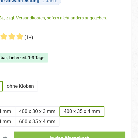
che Gewährleistung
2 Jahre
Preise inkl. MwSt., zzgl. Versandkosten, sofern nicht anders angegeben.
(1+)
bar, Lieferzeit: 1-3 Tage
uswählen
ohne Kloben
hlen
 4 mm
400 x 30 x 3 mm
400 x 35 x 4 mm
 4 mm
600 x 35 x 4 mm
 Gib den gewünschten Wert ein oder benutze die Schaltflächen um die An