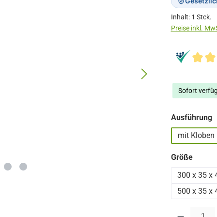
Gesetzli
Inhalt:
1 Stck.
Sofort verfüg
a
Ausführung
mit Kloben
auswä
Größe
300 x 35 x
500 x 35 x
Produkt Anzahl: