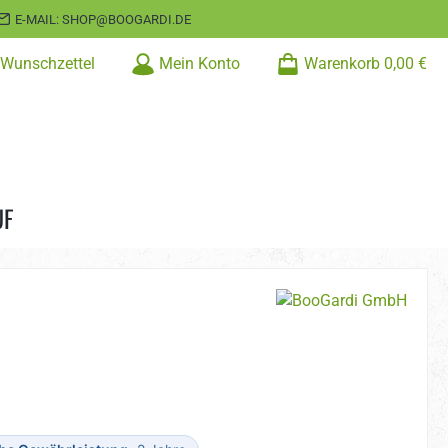
E-MAIL: SHOP@BOOGARDI.DE
Wunschzettel
Mein Konto
Warenkorb
0,00 €
UF
s: