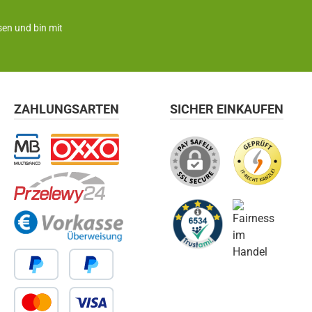
en und bin mit
ZAHLUNGSARTEN
SICHER EINKAUFEN
Multibanco
OXXO
Przelewy24
Vorkasse
PayPal
Später Bezahlen