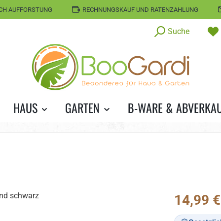
CH AUFFORSTUNG
RECHNUNGSKAUF UND RATENZAHLUNG
Suche
HAUS
GARTEN
B-WARE & ABVERKA
Regulärer Prei
14,99 €