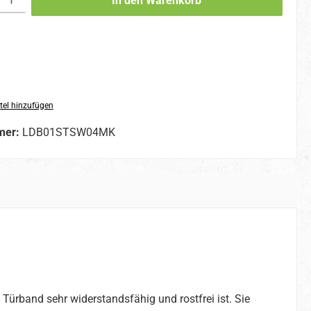
In den Warenkorb
tel hinzufügen
mer:
LDB01STSW04MK
Türband sehr widerstandsfähig und rostfrei ist. Sie