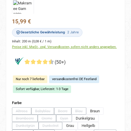
Regulärer Preis:
15,99 €
Gesetzliche Gewährleistung
2 Jahre
Inhalt:
200 m
(0,08 € / 1 m)
Preise inkl. MwSt., zzgl. Versandkosten, sofern nicht anders angegeben.
(50+)
Nur noch 7 lieferbar
versandkostenfrei DE Festland
Sofort verfügbar, Lieferzeit: 1-3 Tage
auswählen
Farbe
Altrosa
Babyblau
Beere
Blau
Braun
(Diese Option ist zurzeit nicht verfügbar.)
(Diese Option ist zurzeit nicht verfügbar.)
(Diese Option ist zurzeit nicht verfügbar.)
(Diese Option ist zurzeit nicht verfü
Brombeere
Creme
Cyan
Dunkelgrau
(Diese Option ist zurzeit nicht verfügbar.)
(Diese Option ist zurzeit nicht verfügbar.)
(Diese Option ist zurzeit nicht verfügbar.)
Dunkelgrün
Dunkelrot
Grau
Hellgelb
(Diese Option ist zurzeit nicht verfügbar.)
(Diese Option ist zurzeit nicht verfügbar.)