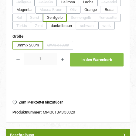
Hellgrau
Hellgrün
Hellrosa
Lachs
Lavendel
(Diese Option ist zurzeit nicht verfügbar.)
(Diese Option ist zurzeit nicht verfügbar.)
(Diese Option ist 
Magenta
Mocca Braun
Oliv
Orange
Rosa
(Diese Option ist zurzeit nicht verfügbar.)
(Diese Option ist zurzeit nicht verfügbar.)
Rot
Sand
Senfgelb
Sonnengelb
Terracotta
(Diese Option ist zurzeit nicht verfügbar.)
(Diese Option ist zurzeit nicht verfügbar.)
(Diese Option ist zurzeit nicht verfüg
(Diese Option ist z
Türkis
Zimt
dunkelbraun
schwarz
weiß
(Diese Option ist zurzeit nicht verfügbar.)
(Diese Option ist zurzeit nicht verfügbar.)
(Diese Option ist zurzeit nicht ve
(Diese Option ist zu
auswählen
Größe
3mm x 200m
5mm x 100m
(Diese Option ist zurzeit nicht verfügbar.)
Produkt Anzahl: Gib den gewünschten Wert ein oder benutze die Schaltflächen um 
In den Warenkorb
Zum Merkzettel hinzufügen
Produktnummer:
MMG01BASG0320
Beschreibung