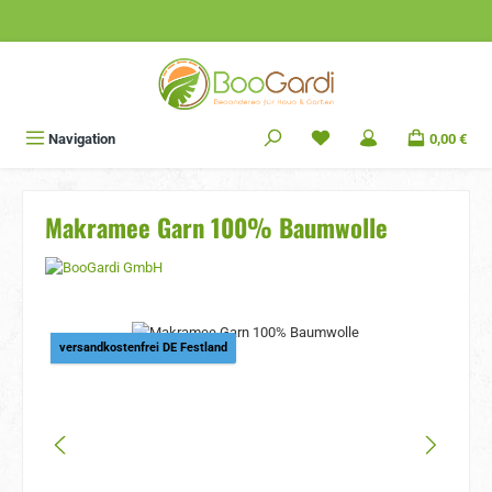
Zum Hauptinhalt springen
Navigation
0,00 €
Makramee Garn 100% Baumwolle
Bildergalerie überspringen
versandkostenfrei DE Festland