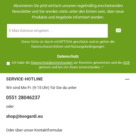
Abonnieren Sie jetzt einfach unseren regelmäßig erscheinenden
Newsletter und Sie werden stets unter den Ersten sein, über neue
Produkte und Angebote informiert werden.
E-
Mail-
Adresse
*
Diese Seite ist durch reCAPTCHA geschützt und es gelten die
Datenschutzrichtlinie
und
Nutzungsbedingungen
.
Datenschutz
Ich habe die
Datenschutzbestimmungen
zur Kenntnis genommen und die
AGB
gelesen und bin mit ihnen einverstanden.
*
SERVICE-HOTLINE
Wir sind Mo-Fr. (9-15 Uhr) für Sie da unter
0551 28046237
oder
shop@boogardi.eu
Oder über unser
Kontaktformular
.