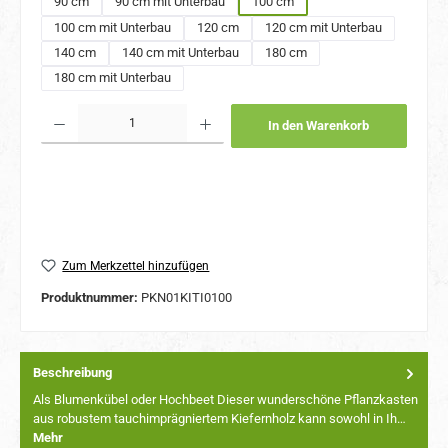
90 cm
90 cm mit Unterbau
100 cm
100 cm mit Unterbau
120 cm
120 cm mit Unterbau
140 cm
140 cm mit Unterbau
180 cm
180 cm mit Unterbau
Produkt Anzahl: Gib den gewünschten Wert ein oder benutze die Schaltflächen um 
In den Warenkorb
Zum Merkzettel hinzufügen
Produktnummer:
PKN01KITI0100
Beschreibung
Als Blumenkübel oder Hochbeet Dieser wunderschöne Pflanzkasten
aus robustem tauchimprägniertem Kiefernholz kann sowohl in Ih…
Mehr