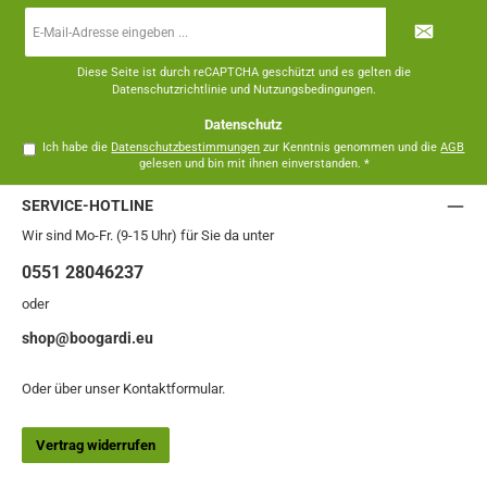
E-
Mail-
Adresse
*
Diese Seite ist durch reCAPTCHA geschützt und es gelten die
Datenschutzrichtlinie
und
Nutzungsbedingungen
.
Datenschutz
Ich habe die
Datenschutzbestimmungen
zur Kenntnis genommen und die
AGB
gelesen und bin mit ihnen einverstanden.
*
SERVICE-HOTLINE
Wir sind Mo-Fr. (9-15 Uhr) für Sie da unter
0551 28046237
oder
shop@boogardi.eu
Oder über unser
Kontaktformular
.
Vertrag widerrufen