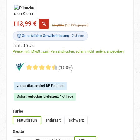
Verkaufspreis:
113,99 €
%
Regulärer Preis:
163,99 €
(30.49% gespart)
Gesetzliche Gewährleistung
2 Jahre
Inhalt:
1 Stck.
Preise inkl. MwSt., zzgl. Versandkosten, sofern nicht anders angegeben.
(100+)
versandkostenfrei DE Festland
Sofort verfügbar, Lieferzeit: 1-3 Tage
auswählen
Farbe
Naturbraun
anthrazit
schwarz
auswählen
Größe