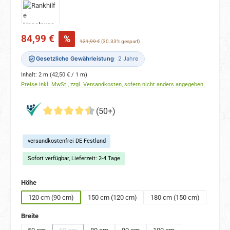
Verkaufspreis:
84,99 €
%
Regulärer Preis:
121,99 €
(30.33% gespart)
Gesetzliche Gewährleistung
2 Jahre
Inhalt:
2 m
(42,50 € / 1 m)
Preise inkl. MwSt., zzgl. Versandkosten, sofern nicht anders angegeben.
(50+)
versandkostenfrei DE Festland
Sofort verfügbar, Lieferzeit: 2-4 Tage
auswählen
Höhe
120 cm (90 cm)
150 cm (120 cm)
180 cm (150 cm)
auswählen
Breite