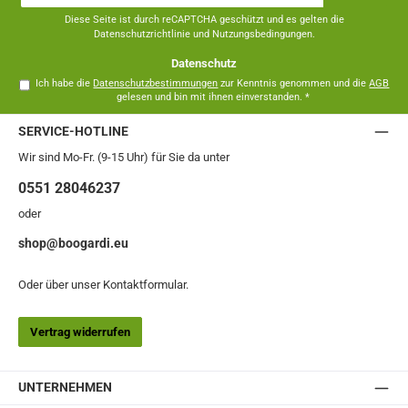
Adresse
*
Diese Seite ist durch reCAPTCHA geschützt und es gelten die
Datenschutzrichtlinie
und
Nutzungsbedingungen
.
Datenschutz
Ich habe die
Datenschutzbestimmungen
zur Kenntnis genommen und die
AGB
gelesen und bin mit ihnen einverstanden.
*
SERVICE-HOTLINE
Wir sind Mo-Fr. (9-15 Uhr) für Sie da unter
0551 28046237
oder
shop@boogardi.eu
Oder über unser
Kontaktformular
.
Vertrag widerrufen
UNTERNEHMEN