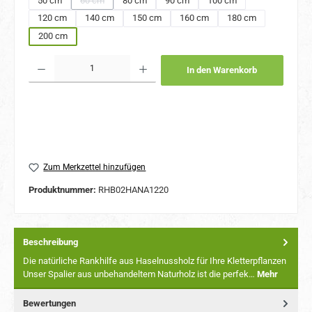
50 cm
60 cm
80 cm
90 cm
100 cm
(Diese Option ist zurzeit nicht verfügbar.)
120 cm
140 cm
150 cm
160 cm
180 cm
200 cm
Produkt Anzahl: Gib den gewünschten Wert ein oder benutze die Schaltflächen um 
In den Warenkorb
Zum Merkzettel hinzufügen
Produktnummer:
RHB02HANA1220
Beschreibung
Die natürliche Rankhilfe aus Haselnussholz für Ihre Kletterpflanzen
Unser Spalier aus unbehandeltem Naturholz ist die perfek…
Mehr
Bewertungen