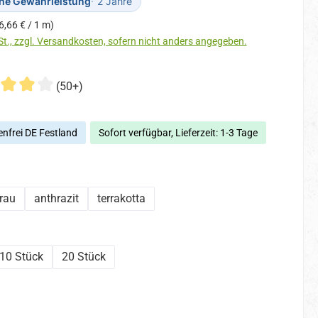
che Gewährleistung
2 Jahre
6,66 € / 1 m)
Preise inkl. MwSt., zzgl. Versandkosten, sofern nicht anders angegeben.
(50+)
nfrei DE Festland
Sofort verfügbar, Lieferzeit: 1-3 Tage
hlen
rau
anthrazit
terrakotta
swählen
10 Stück
20 Stück
hlen