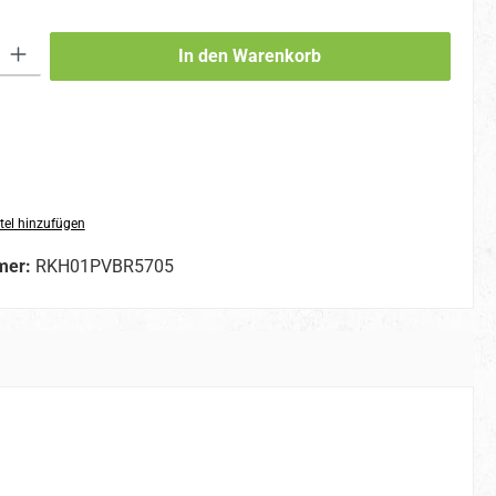
 Gib den gewünschten Wert ein oder benutze die Schaltflächen um die An
In den Warenkorb
tel hinzufügen
mer:
RKH01PVBR5705