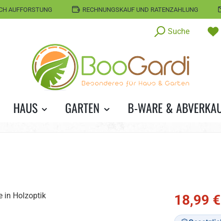
CH AUFFORSTUNG
RECHNUNGSKAUF UND RATENZAHLUNG
Suche
HAUS
GARTEN
B-WARE & ABVERKA
Verkaufspreis
18,99 €