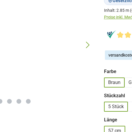
Gesetzli
Inhalt:
2.85 m
(
versandkoste
auswä
Farbe
Braun
G
au
Stückzahl
5 Stück
auswä
Länge
57 cm