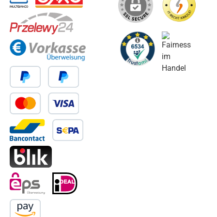
Multibanco
OXXO
Przelewy24
Vorkasse
PayPal
Später Bezahlen
Kredit- oder Debitkarte
Bancontact
SEPA Lastschrift
BLIK
eps
iDEAL