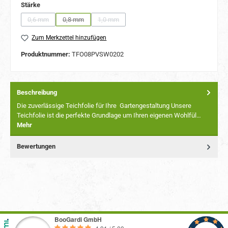
auswählen
Stärke
0,6 mm
0,8 mm
1,0 mm
(Diese Option ist zurzeit nicht verfügbar.)
(Diese Option ist zurzeit nicht verfügbar.)
(Diese Option ist zurzeit nicht verfügbar.)
Zum Merkzettel hinzufügen
Produktnummer:
TFO08PVSW0202
Beschreibung
Die zuverlässige Teichfolie für Ihre Gartengestaltung Unsere
Teichfolie ist die perfekte Grundlage um Ihren eigenen Wohlfül…
Mehr
Bewertungen