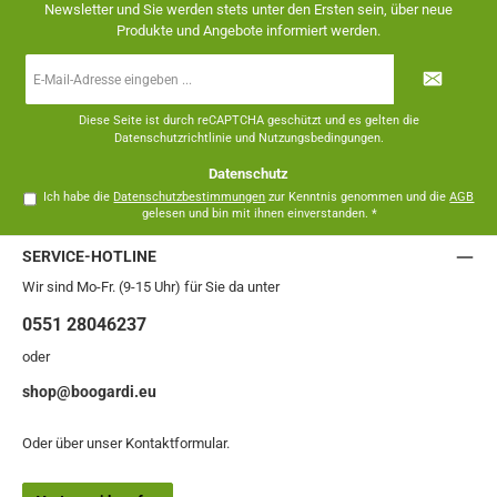
Newsletter und Sie werden stets unter den Ersten sein, über neue
Produkte und Angebote informiert werden.
E-
Mail-
Adresse
*
Diese Seite ist durch reCAPTCHA geschützt und es gelten die
Datenschutzrichtlinie
und
Nutzungsbedingungen
.
Datenschutz
Ich habe die
Datenschutzbestimmungen
zur Kenntnis genommen und die
AGB
gelesen und bin mit ihnen einverstanden.
*
SERVICE-HOTLINE
Wir sind Mo-Fr. (9-15 Uhr) für Sie da unter
0551 28046237
oder
shop@boogardi.eu
Oder über unser
Kontaktformular
.