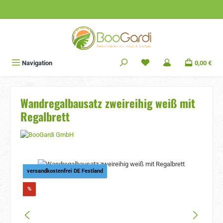
Zum Hauptinhalt springen
Navigation
0,00 €
Wandregalbausatz zweireihig weiß mit
Regalbrett
Bildergalerie überspringen
versandkostenfrei DE Festland
Rabatt
%