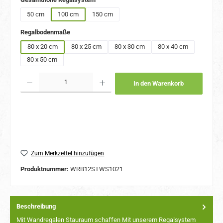
50 cm
100 cm
150 cm
auswählen
Regalbodenmaße
80 x 20 cm
80 x 25 cm
80 x 30 cm
80 x 40 cm
80 x 50 cm
Produkt Anzahl: Gib den gewünschten Wert ein oder benutze die Schaltflächen um 
In den Warenkorb
Zum Merkzettel hinzufügen
Produktnummer:
WRB12STWS1021
Beschreibung
Mit Wandregalen Stauraum schaffen Mit unserem Regalsystem