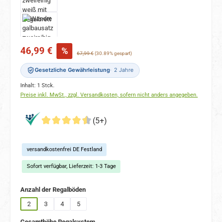
Verkaufspreis:
46,99 €
%
Regulärer Preis:
67,99 €
(30.89% gespart)
Gesetzliche Gewährleistung
2 Jahre
Inhalt:
1 Stck.
Preise inkl. MwSt., zzgl. Versandkosten, sofern nicht anders angegeben.
(5+)
versandkostenfrei DE Festland
Sofort verfügbar, Lieferzeit: 1-3 Tage
auswählen
Anzahl der Regalböden
2
3
4
5
auswählen
Gesamthöhe Regalsystem