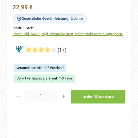
Regulärer Preis:
22,99 €
Gesetzliche Gewährleistung
2 Jahre
Inhalt:
1 Stck.
Preise inkl. MwSt., zzgl. Versandkosten, sofern nicht anders angegeben.
(1+)
versandkostenfrei DE Festland
Sofort verfügbar, Lieferzeit: 1-3 Tage
Produkt Anzahl: Gib den gewünschten Wert ein oder benutze die Schaltflächen um 
In den Warenkorb