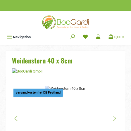
Zum Hauptinhalt springen
Navigation
0,00 €
Weidenstern 40 x 8cm
Bildergalerie überspringen
versandkostenfrei DE Festland